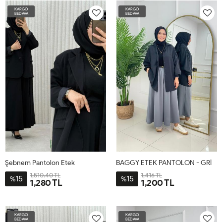
BDN-
BDN-
BDN-
BDN-
BDN-
BDN-
BDN-
BDN-
KARGO
KARGO
50-
42-
46-
56-
50-
42-
46-
56-
BEDAVA
BEDAVA
52-
44
48
58-
52-
44
48
58-
54
60
54
60
Şebnem Pantolon Etek
BAGGY ETEK PANTOLON - GRİ
1,510.40 TL
1,416 TL
15
15
%
%
1,280 TL
1,200 TL
3-
1-
2-
4-
1-
2-
BDN-
BDN-
BDN-
BDN-
38-
48-
KARGO
KARGO
50-
42-
46-
56-
46
54
BEDAVA
BEDAVA