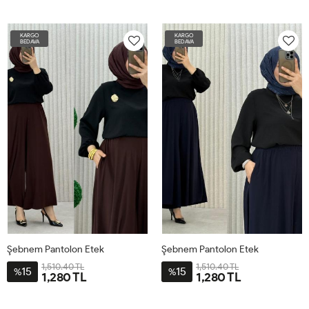
46
48
50
52
54
46
48
50
52
54
KARGO
KARGO
BEDAVA
BEDAVA
Şebnem Pantolon Etek
Şebnem Pantolon Etek
1,510.40 TL
1,510.40 TL
15
15
%
%
1,280 TL
1,280 TL
3-
1-
2-
4-
3-
1-
2-
4-