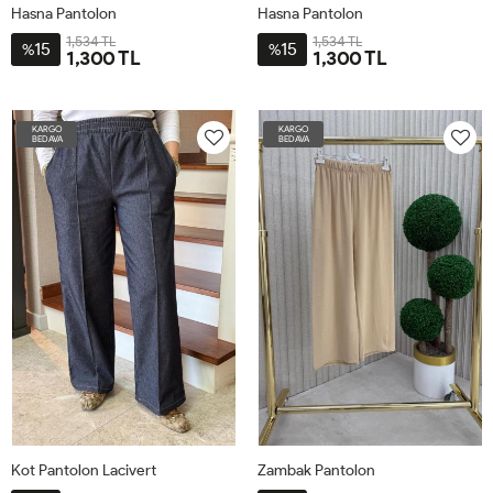
Hasna Pantolon
Hasna Pantolon
1,534 TL
1,534 TL
15
15
%
%
1,300 TL
1,300 TL
46
48
50
52
46
48
50
52
KARGO
KARGO
BEDAVA
BEDAVA
Kot Pantolon Lacivert
Zambak Pantolon