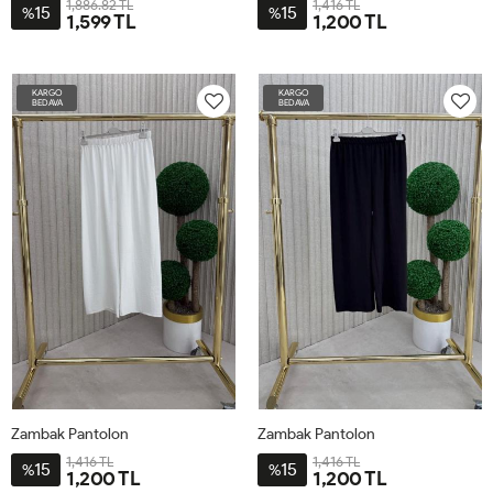
1,886.82 TL
1,416 TL
15
15
%
%
1,599 TL
1,200 TL
3-
2-
4-
1-
46
48
50
52
54
48-
44-
52-
38-
KARGO
KARGO
50
46
54
40-
BEDAVA
BEDAVA
42
Zambak Pantolon
Zambak Pantolon
1,416 TL
1,416 TL
15
15
%
%
1,200 TL
1,200 TL