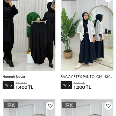
52-
44
48
58-
54
60
Hannah Şalvar
BAGGY ETEK PANTOLON - SİYAH
1,652 TL
1,416 TL
15
15
%
%
1,400 TL
1,200 TL
1-
2-
3-
1-
2-
BDN-
BDN-
BDN-
38-
48-
KARGO
KARGO
38-
46-
52-
46
54
BEDAVA
BEDAVA
44
48-
54