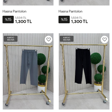
Hasna Pantolon
Hasna Pantolon
1,534 TL
1,534 TL
15
15
%
%
1,300 TL
1,300 TL
46
48
50
52
46
48
50
52
KARGO
KARGO
BEDAVA
BEDAVA