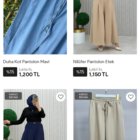
Duha Kot Pantolon Mavi
Nilüfer Pantolon Etek
1,416 TL
1,357 TL
15
15
%
%
1,200 TL
1,150 TL
48
50
52
54
56
58
1-
2-
3-
BDN-
BDN-
BDN-
KARGO
KARGO
38-
46-
52-
BEDAVA
BEDAVA
44
50
56