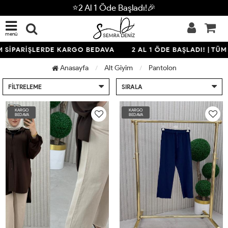
⭐2 Al 1 Öde Başladı!🎉
menü
SİPARİŞLERDE KARGO BEDAVA
2 AL 1 ÖDE BAŞLADI! | TÜM S
Anasayfa
Alt Giyim
Pantolon
FILTRELEME
SIRALA
KARGO
KARGO
BEDAVA
BEDAVA