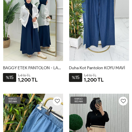
BAGGY ETEK PANTOLON - LACİVERT
Duha Kot Pantolon KOYU MAVİ
1,416 TL
1,416 TL
15
15
%
%
1,200 TL
1,200 TL
1-
2-
48
50
52
54
56
58
38-
48-
KARGO
KARGO
46
54
BEDAVA
BEDAVA