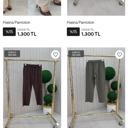
Hasna Pantolon
Hasna Pantolon
1,534 TL
1,534 TL
15
15
%
%
1,300 TL
1,300 TL
46
48
50
52
46
48
50
52
KARGO
KARGO
BEDAVA
BEDAVA