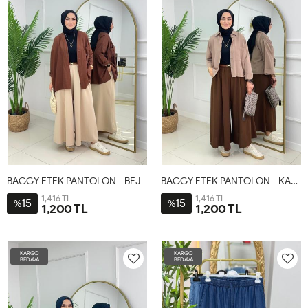
50
BAGGY ETEK PANTOLON - BEJ
BAGGY ETEK PANTOLON - KAHVERENGİ
1,416 TL
1,416 TL
15
15
%
%
1,200 TL
1,200 TL
1-
2-
1-
2-
38-
48-
38-
48-
KARGO
KARGO
46
54
46
54
BEDAVA
BEDAVA