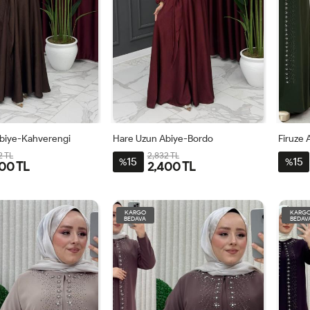
biye-Kahverengi
Hare Uzun Abiye-Bordo
Firuze 
2 TL
2,832 TL
15
15
%
%
00 TL
2,400 TL
2
44
46
48
40
42
44
46
48
44
KARGO
KARG
BEDAVA
BEDAV