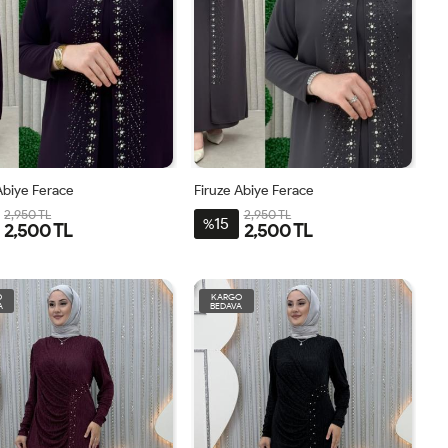
Abiye Ferace
Firuze Abiye Ferace
2,950 TL
2,950 TL
15
%
2,500 TL
2,500 TL
46
48
50
52
54
44
46
48
50
52
54
O
KARGO
A
BEDAVA