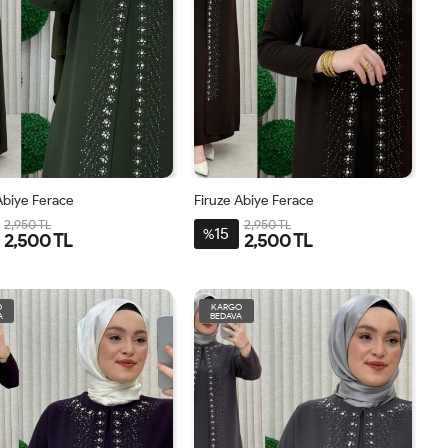
Abiye Ferace
Firuze Abiye Ferace
2,950 TL
2,950 TL
15
%
2,500 TL
2,500 TL
46
48
50
52
54
44
46
48
50
52
54
O
KARGO
A
BEDAVA