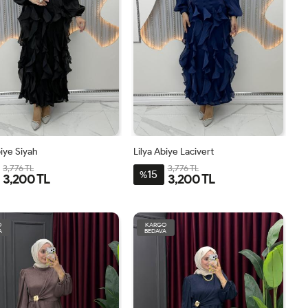
biye Siyah
Lilya Abiye Lacivert
3,776 TL
3,776 TL
15
%
3,200 TL
3,200 TL
8
40
42
44
46
38
40
42
44
46
O
KARGO
A
BEDAVA