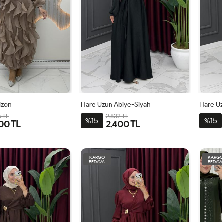
Vizon
Hare Uzun Abiye-Siyah
Hare U
6 TL
2,832 TL
15
15
%
%
00 TL
2,400 TL
0
42
44
46
40
42
44
46
48
4
KARGO
KARG
BEDAVA
BEDAV