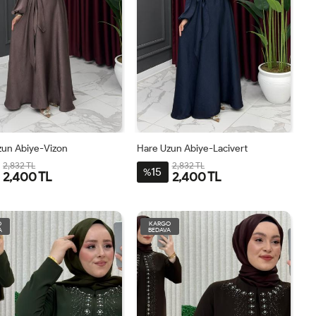
zun Abiye-Vizon
Hare Uzun Abiye-Lacivert
2,832 TL
2,832 TL
15
%
2,400 TL
2,400 TL
0
42
44
46
48
40
42
44
46
48
O
KARGO
A
BEDAVA