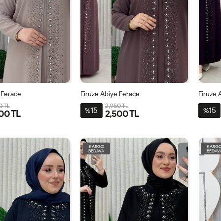
 Ferace
Firuze Abiye Ferace
Firuze 
0 TL
2,950 TL
15
15
%
%
00 TL
2,500 TL
48
50
52
54
44
46
48
50
52
54
44
KARGO
KARG
BEDAVA
BEDAV