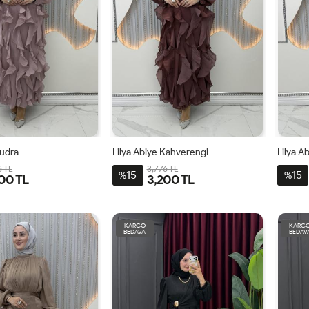
Pudra
Lilya Abiye Kahverengi
Lilya A
6 TL
3,776 TL
15
15
%
%
00 TL
3,200 TL
0
42
44
46
38
40
42
44
46
3
KARGO
KARG
BEDAVA
BEDAV