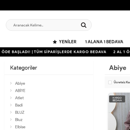
YENILER
1 ALANA 1 BEDAVA
E BAŞLADI! | TÜM SİPARİŞLERDE KARGO BEDAVA
2 AL 1 ÖDE 
Abiye
Kategoriler
Ücretsiz K
Abiye
ABİYE
Atlet
KARGO
BEDAVA
Badi
BLUZ
Bluz
Elbise