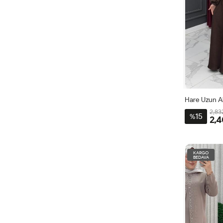
Hare Uzun A
2,83
15
%
2,4
40
4
KARGO
BEDAVA