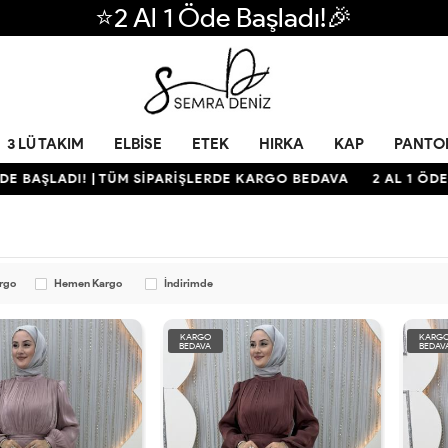
⭐2 Al 1 Öde Başladı!🎉
3 LÜ TAKIM
ELBISE
ETEK
HIRKA
KAP
PANTO
BAŞLADI! | TÜM SİPARİŞLERDE KARGO BEDAVA
2 AL 1 ÖDE BAŞ
argo
Hemen Kargo
İndirimde
KARGO
KARG
BEDAVA
BEDAV