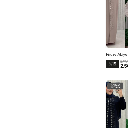
Firuze Abiye
2,95
15
%
2,5
44
46
KARGO
BEDAVA