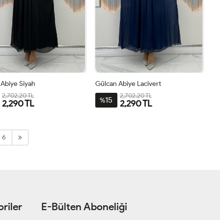
Abiye Siyah
Gülcan Abiye Lacivert
2,702.20 TL
2,702.20 TL
15
%
2,290 TL
2,290 TL
44
46
48
50
52
42
44
46
48
50
52
6
riler
E-Bülten Aboneliği