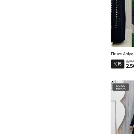
Firuze Abiye
2,95
15
%
2,5
44
46
KARGO
BEDAVA