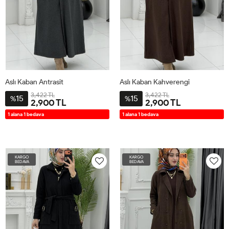
Aslı Kaban Antrasit
Aslı Kaban Kahverengi
3,422 TL
3,422 TL
15
15
%
%
2,900 TL
2,900 TL
2-
3-
4-
1-
2-
3-
4-
1-
1 alana 1 bedava
1 alana 1 bedava
4446
4850
5254
4042
4446
4850
5254
4042
KARGO
KARGO
BEDAVA
BEDAVA