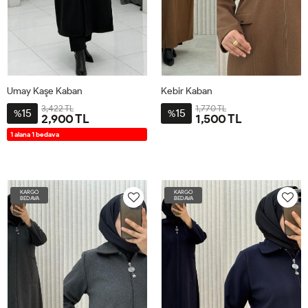
Umay Kaşe Kaban
Kebir Kaban
3,422 TL
1,770 TL
15
15
%
%
2,900 TL
1,500 TL
2-
3-
4-
1-
44
46
48
50
52
54
1 alana 1 bedava
4446
4850
5254
4042
KARGO
KARGO
BEDAVA
BEDAVA