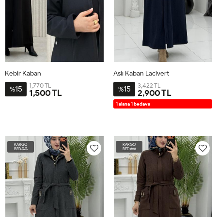
Kebir Kaban
Aslı Kaban Lacivert
1,770 TL
3,422 TL
15
15
%
%
1,500 TL
2,900 TL
44
46
48
50
52
54
2-
3-
4-
1-
1 alana 1 bedava
4446
4850
5254
4042
KARGO
KARGO
BEDAVA
BEDAVA