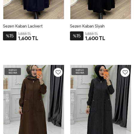
Sezen Kaban Lacivert
Sezen Kaban Siyah
1,888 TL
1,888 TL
15
15
%
%
1,600 TL
1,600 TL
2-
3-
4-
1-
2-
3-
4-
1-
4446
4850
5254
4042
4446
4850
5254
4042
KARGO
KARGO
BEDAVA
BEDAVA