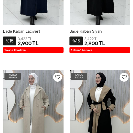
Bade Kaban Lacivert
Bade Kaban Siyah
3,422 TL
3,422 TL
15
15
%
%
2,900 TL
2,900 TL
2-
3-
4-
1-
2-
3-
4-
1-
1 alana 1 bedava
1 alana 1 bedava
4446
4850
5254
4042
4446
4850
5254
4042
KARGO
KARGO
BEDAVA
BEDAVA