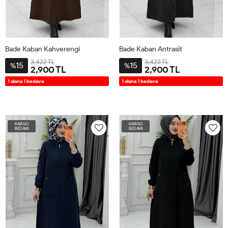
Bade Kaban Kahverengi
Bade Kaban Antrasit
3,422 TL
3,422 TL
15
15
%
%
2,900 TL
2,900 TL
2-
3-
4-
1-
2-
3-
4-
1-
1 alana 1 bedava
1 alana 1 bedava
4446
4850
5254
4042
4446
4850
5254
4042
KARGO
KARGO
BEDAVA
BEDAVA