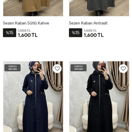
Sezen Kaban Sütlü Kahve
Sezen Kaban Antrasit
1,888 TL
1,888 TL
15
15
%
%
1,600 TL
1,600 TL
2-
3-
4-
1-
2-
3-
4-
1-
4446
4850
5254
4042
4446
4850
5254
4042
KARGO
KARGO
BEDAVA
BEDAVA