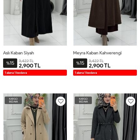
Aslı Kaban Siyah
Meyra Kaban Kahverengi
3,422 TL
3,422 TL
15
15
%
%
2,900 TL
2,900 TL
2-
3-
4-
1-
2-
3-
4-
1-
1 alana 1 bedava
1 alana 1 bedava
4446
4850
5254
4042
4446
4850
5254
4042
KARGO
KARGO
BEDAVA
BEDAVA