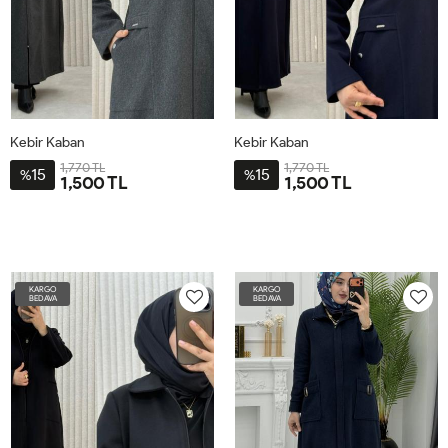
Kebir Kaban
Kebir Kaban
1,770 TL
1,770 TL
15
15
%
%
1,500 TL
1,500 TL
44
46
48
50
52
54
44
46
48
50
52
54
KARGO
KARGO
BEDAVA
BEDAVA