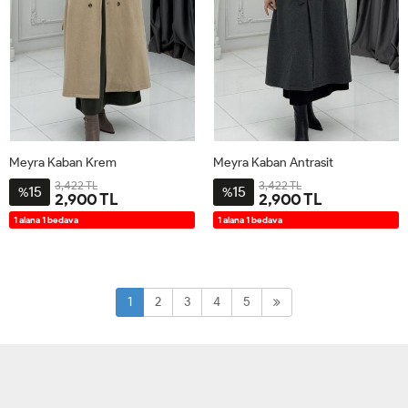
Meyra Kaban Krem
Meyra Kaban Antrasit
3,422 TL
3,422 TL
15
15
%
%
2,900 TL
2,900 TL
2-
3-
4-
1-
2-
3-
4-
1-
1 alana 1 bedava
1 alana 1 bedava
4446
4850
5254
4042
4446
4850
5254
4042
1
2
3
4
5