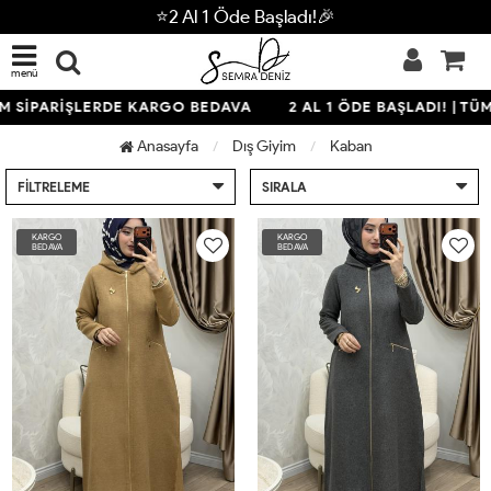
⭐2 Al 1 Öde Başladı!🎉
menü
 SİPARİŞLERDE KARGO BEDAVA
2 AL 1 ÖDE BAŞLADI! | TÜM 
Anasayfa
Dış Giyim
Kaban
FILTRELEME
SIRALA
KARGO
KARGO
BEDAVA
BEDAVA